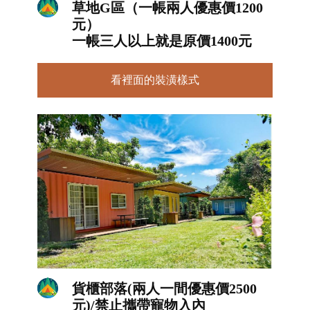
草地G區（一帳兩人優惠價1200
元）
一帳三人以上就是原價1400元
看裡面的裝潢樣式
貨櫃部落(兩人一間優惠價2500
元)/禁止攜帶寵物入內