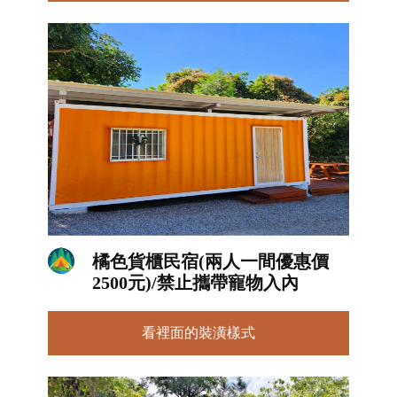
橘色貨櫃民宿(兩人一間優惠價
2500元)/禁止攜帶寵物入內
看裡面的裝潢樣式