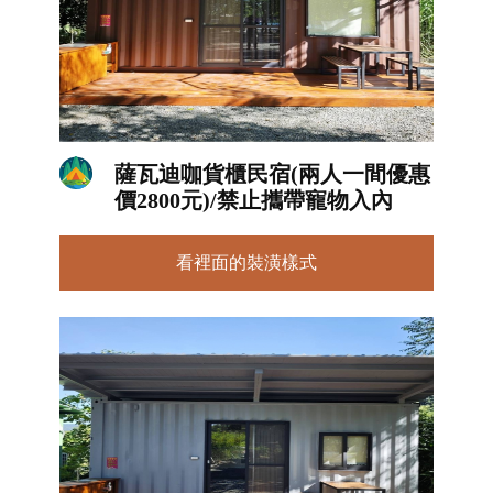
薩瓦迪咖貨櫃民宿(兩人一間優惠
價2800元)/禁止攜帶寵物入內
看裡面的裝潢樣式