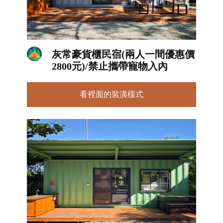
灰常豪貨櫃民宿(兩人一間優惠價
2800元)/禁止攜帶寵物入內
看裡面的裝潢樣式