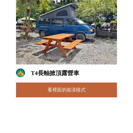
T4長軸掀頂露營車
看裡面的裝潢樣式